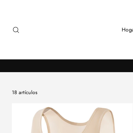
Ir
directamente
al
contenido
Buscar
Hog
18 artículos