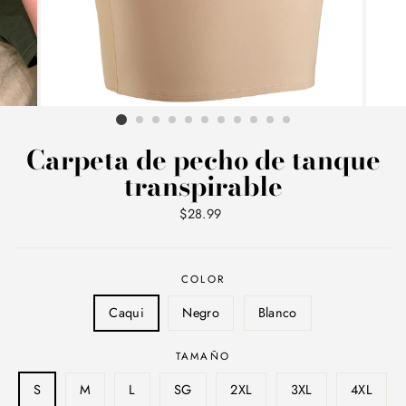
Carpeta de pecho de tanque
transpirable
Precio
$28.99
habitual
COLOR
Caqui
Negro
Blanco
TAMAÑO
S
M
L
SG
2XL
3XL
4XL