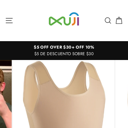
Ir
directamente
al
Navegación
Buscar
Ca
contenido
$5 OFF OVER $30+ OFF 10%
$5 DE DESCUENTO SOBRE $30