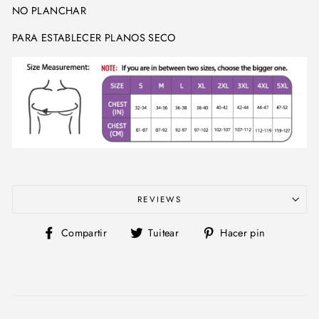
NO PLANCHAR
PARA ESTABLECER PLANOS SECO
REVIEWS
Compartir
Tuitear
Pinear
Compartir
Tuitear
Hacer pin
en
en
en
Facebook
Twitter
Pinterest